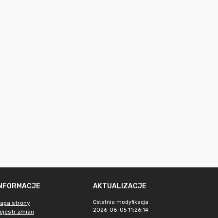
INFORMACJE
AKTUALIZACJE
Ostatnia modyfikacja
apa strony
2026-08-05 11:26:14
ejestr zmian