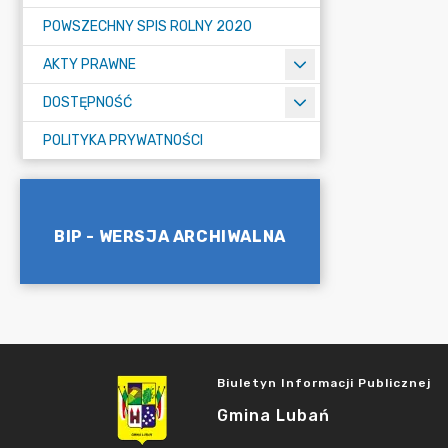
POWSZECHNY SPIS ROLNY 2020
AKTY PRAWNE
DOSTĘPNOŚĆ
POLITYKA PRYWATNOŚCI
BIP - WERSJA ARCHIWALNA
Biuletyn Informacji Publicznej
Gmina Lubań