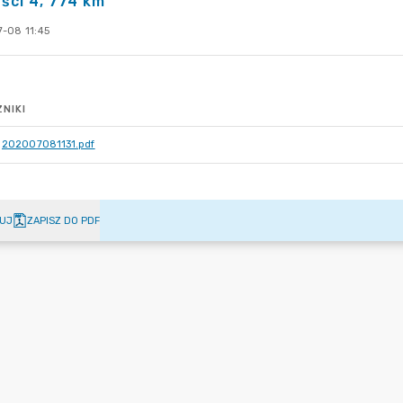
ści 4, 774 km"
-08 11:45
NIKI
202007081131.pdf
UJ
ZAPISZ DO PDF