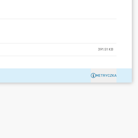
391.51 KB
METRYCZKA