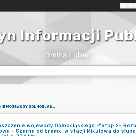
KON
yn Informacji Pub
Gmina Lubań
OBWIESZCZENIE WOJEWODY DOLNOŚLĄSKIEGO -"ETAP 2- ROZBIÓRKA ISTNIEJĄCEJ LINII 400 KV RELACJI MIKUŁOWA - CZARNA OD BRAMKI W STACJI MIKUŁOWA DO SŁUPA 235 (Z WYŁĄCZENIEM TEGO SŁUPA) O DŁUGOŚCI 4, 774 KM"
szczenie wojewody Dolnośląskiego -"etap 2- Rozbiór
owa - Czarna od bramki w stacji Mikułowa do słupa