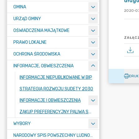
długo
GMINA
2020-07
URZĄD GMINY
OŚWIADCZENIA MAJĄTKOWE
ZAŁĄCZ
PRAWO LOKALNE
OCHRONA ŚRODOWISKA
INFORMACJE, OBWIESZCZENIA
DRUK
INFORMACJE NIEPUBLIKOWANE W BIP
STRATEGIA ROZWOJU SUDETY 2030
INFORMACJE I OBWIESZCZENIA
ZAKUP PREFERENCYJNY PALIWA STAŁEGO DLA GOSPODARSTW DOMOWYCH
WYBORY
NARODOWY SPIS POWSZECHNY LUDNOŚCI I MIESZKAŃ W 2021