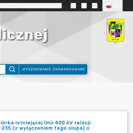
TRAST DLA OSÓB SŁABOWIDZĄCYCH
PL
licznej
WYSZUKIWANIE ZAAWANSOWANE
ka istniejącej linii 400 kV relacji
 235 (z wyłączeniem tego słupa) o