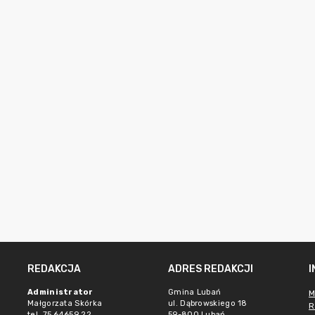
REDAKCJA
ADRES REDAKCJI
Administrator
Gmina Lubań
M
Małgorzata Skórka
ul. Dąbrowskiego 18
R
tel. 75 64659 22
59-800 Lubań