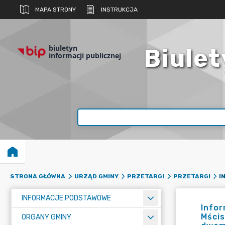
MAPA STRONY
INSTRUKCJA
biuletyn
Biulet
informacji publicznej
STRONA GŁÓWNA
URZĄD GMINY
PRZETARGI
PRZETARGI
INFORMACJE PODSTAWOWE
Infor
Mścis
ORGANY GMINY