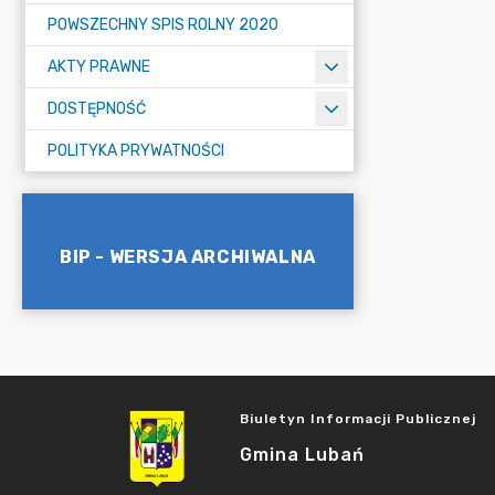
POWSZECHNY SPIS ROLNY 2020
AKTY PRAWNE
DOSTĘPNOŚĆ
POLITYKA PRYWATNOŚCI
BIP - WERSJA ARCHIWALNA
Biuletyn Informacji Publicznej
Gmina Lubań