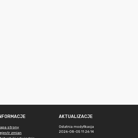
INFORMACJE
AKTUALIZACJE
Ostatnia modyfikacja
apa strony
2026-08-05 11:26:14
ejestr zmian