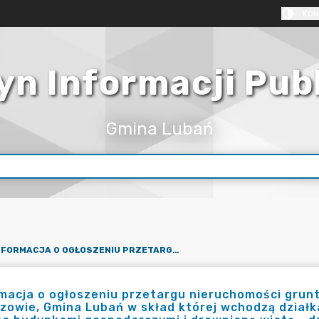
KON
yn Informacji Pub
Gmina Lubań
INFORMACJA O OGŁOSZENIU PRZETARGU NIERUCHOMOŚCI GRUNTOWEJ ZABUDOWANEJ POŁOŻONEJ W MŚCISZOWIE, GMINA LUBAŃ W SKŁAD KTÓREJ WCHODZĄ DZIAŁKA NR 13 O POWIERZCHNI 4,89 HA ZABUDOWANA DWOMA BUDYNKAMI GOSPODARCZYMI I DREWNIANĄ WIATĄ - DZIAŁKA NR 15
macja o ogłoszeniu przetargu nieruchomości grun
zowie, Gmina Lubań w skład której wchodzą działk