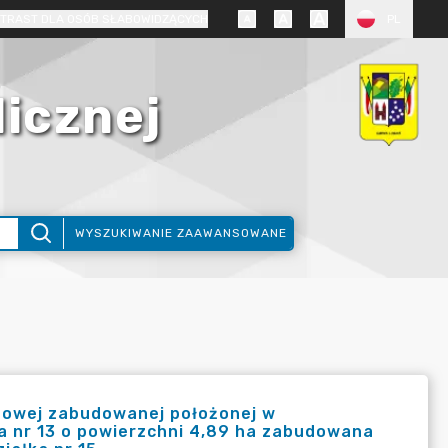
TRAST DLA OSÓB SŁABOWIDZĄCYCH
PL
licznej
WYSZUKIWANIE ZAAWANSOWANE
towej zabudowanej położonej w
a nr 13 o powierzchni 4,89 ha zabudowana