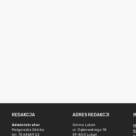
REDAKCJA
ADRES REDAKCJI
Administrator
Gmina Lubań
M
Małgorzata Skórka
ul. Dąbrowskiego 18
R
tel. 75 64659 22
59-800 Lubań