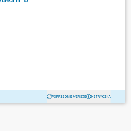
iałka nr 15
POPRZEDNIE WERSJE
METRYCZKA