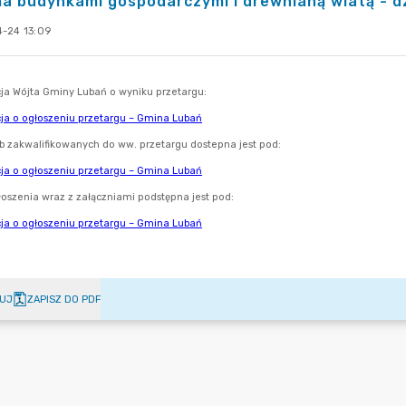
 budynkami gospodarczymi i drewnianą wiatą - dz
-24 13:09
UJ
ZAPISZ DO PDF