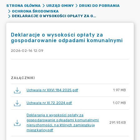
STRONA GŁÓWNA
URZĄD GMINY
DRUKI DO POBRANIA
OCHRONA ŚRODOWISKA
DEKLARACJE O WYSOKOŚCI OPŁATY ZA GOSPODAROWANIE ODPADAMI KOMUNALNYMI
Deklaracje o wysokości opłaty za
gospodarowanie odpadami komunalnymi
2026-02-16 12:09
ZAŁĄCZNIKI
Uchwała nr XXVI.184.2025.pdf
1.97 MB
Uchwała nr XI.72.2024.pdf
1.07 MB
Deklaracja o wysokości opłaty za
gospodarowanie odpadami komunalnymi
291.93 KB
nieruchomości, na których zamieszkują
mieszkańcy.pdf