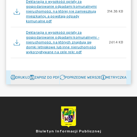
Deklaracja o wysokości opłaty za
gospodarowanie odpadami komunalnymi
nieruchomości, na której nie zamieszkują
314.38 KB
mieszkańcy, a powstają odpady
komunalne.pdf
Deklaracja o wysokości opłaty za
gospodarowanie odpadami komunalnymi -
nieruchomości, na których znajdują się
261.4 KB
domki letniskowe lub inne nieruchomości
wykorzystywane na cele rekr..pdf
DRUKUJ
ZAPISZ DO PDF
POPRZEDNIE WERSJE
METRYCZKA
Biuletyn Informacji Publicznej