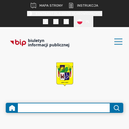
MAPA STRONY
INSTRUKCJA
KONTRAST DLA OSÓB SŁABOWIDZĄCYCH
PL
biuletyn
informacji publicznej