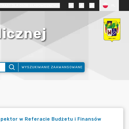
TRAST DLA OSÓB SŁABOWIDZĄCYCH
PL
licznej
WYSZUKIWANIE ZAAWANSOWANE
spektor w Referacie Budżetu i Finansów