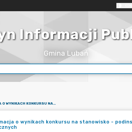
KON
yn Informacji Pub
Gmina Lubań
INFORMACJA O WYNIKACH KONKURSU NA STANOWISKO - PODINSPEKTOR W REFERACIE BUDŻETU I FINANSÓW PUBLICZNYCH
macja o wynikach konkursu na stanowisko - podin
icznych