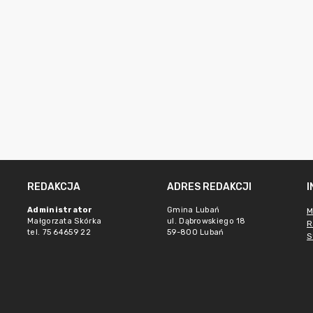
REDAKCJA
ADRES REDAKCJI
Administrator
Gmina Lubań
M
Małgorzata Skórka
ul. Dąbrowskiego 18
R
tel. 75 64659 22
59-800 Lubań
S