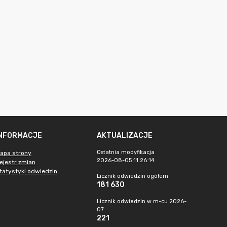
INFORMACJE
AKTUALIZACJE
Ostatnia modyfikacja
apa strony
2026-08-05 11:26:14
ejestr zmian
tatystyki odwiedzin
Licznik odwiedzin ogółem
181 630
Licznik odwiedzin w m-cu 2026-
07
221