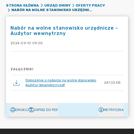
STRONA GŁÓWNA
URZĄD GMINY
OFERTY PRACY
NABÓR NA WOLNE STANOWISKO URZĘDNICZE - AUDYTOR WEWNĘTRZNY
Nabór na wolne stanowisko urzędnicze -
Audytor wewnętrzny
2024-09-10 09:00
ZAŁĄCZNIKI
Ogłoszenie o naborze na wolne stanowisko
247.02 KB
Audytor Wewnętrzny.pdf
DRUKUJ
ZAPISZ DO PDF
METRYCZKA