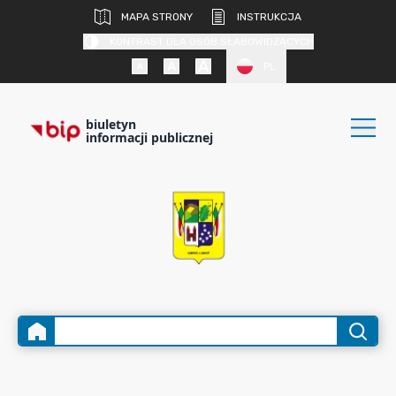
MAPA STRONY
INSTRUKCJA
KONTRAST DLA OSÓB SŁABOWIDZĄCYCH
PL
biuletyn
informacji publicznej