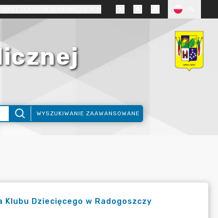
TRAST DLA OSÓB SŁABOWIDZĄCYCH
PL
licznej
WYSZUKIWANIE ZAAWANSOWANE
a Klubu Dziecięcego w Radogoszczy