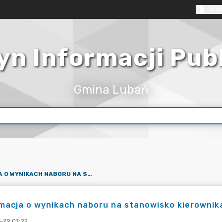
KON
yn Informacji Pub
Gmina Lubań
INFORMACJA O WYNIKACH NABORU NA STANOWISKO KIEROWNIKA KLUBU DZIECIĘCEGO W RADOGOSZCZY
macja o wynikach naboru na stanowisko kierownik
-29 07:22