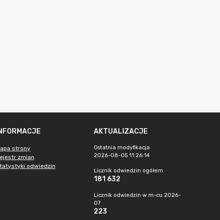
INFORMACJE
AKTUALIZACJE
Ostatnia modyfikacja
apa strony
2026-08-05 11:26:14
ejestr zmian
tatystyki odwiedzin
Licznik odwiedzin ogółem
181 632
Licznik odwiedzin w m-cu 2026-
07
223