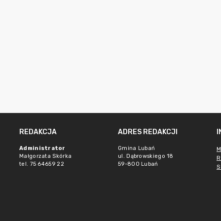
REDAKCJA
ADRES REDAKCJI
Administrator
Gmina Lubań
M
Małgorzata Skórka
ul. Dąbrowskiego 18
R
tel. 75 64659 22
59-800 Lubań
S