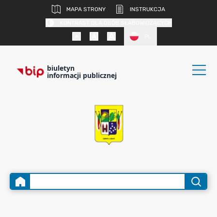
MAPA STRONY
INSTRUKCJA
KONTRAST DLA OSÓB SŁABOWIDZĄCYCH
PL
biuletyn
informacji publicznej