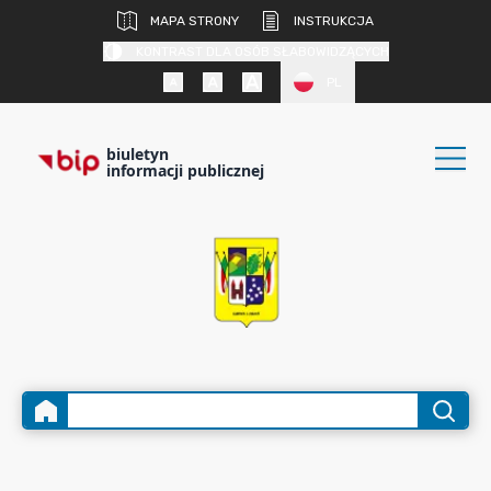
MAPA STRONY
INSTRUKCJA
KONTRAST DLA OSÓB SŁABOWIDZĄCYCH
PL
biuletyn
informacji publicznej