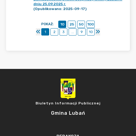
dniu 25.09.2025 r.
(Opublikowano: 2025-09-17)
POKAŻ
:
10
25
50
100
1
2
3
...
9
10
Biuletyn Informacji Publicznej
Gmina Lubań