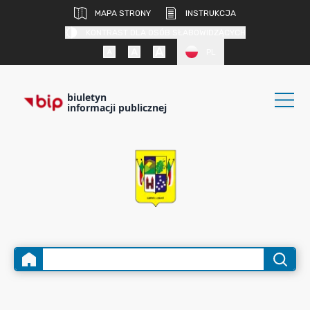
MAPA STRONY
INSTRUKCJA
KONTRAST DLA OSÓB SŁABOWIDZĄCYCH
PL
biuletyn
informacji publicznej