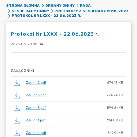
STRONA GŁÓWNA
ORGANY GMINY
RADA
SESJE RADY GMINY
PROTOKOŁY Z SESJI RADY 2018-2023
PROTOKÓŁ NR LXXX - 22.06.2023 R.
Protokół Nr LXXX - 22.06.2023 r.
2023-09-20 10:04
ZAŁĄCZNIKI
Zał. nr 2.pdf
674.18 KB
Zał. nr 3.pdf
224.74 KB
Zał. nr 5.pdf
594.61 KB
Zał. nr 1.pdf
724.09 KB
Zał. nr 4.pdf
819.91 KB