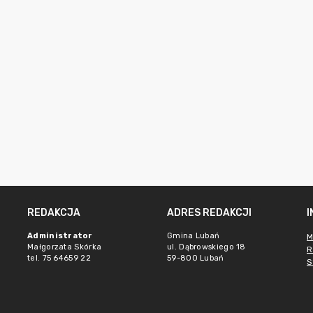
REDAKCJA
ADRES REDAKCJI
Administrator
Gmina Lubań
M
Małgorzata Skórka
ul. Dąbrowskiego 18
R
tel. 75 64659 22
59-800 Lubań
S