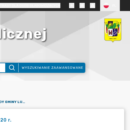
TRAST DLA OSÓB SŁABOWIDZĄCYCH
PL
licznej
WYSZUKIWANIE ZAAWANSOWANE
PROTOKÓŁ Z XXXII SESJI RADY GMINY LUBAŃ W DNIU 29.10.2020 R.
20 r.