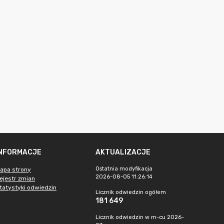
INFORMACJE
AKTUALIZACJE
Ostatnia modyfikacja
apa strony
2026-08-05 11:26:14
ejestr zmian
tatystyki odwiedzin
Licznik odwiedzin ogółem
181 649
Licznik odwiedzin w m-cu 2026-