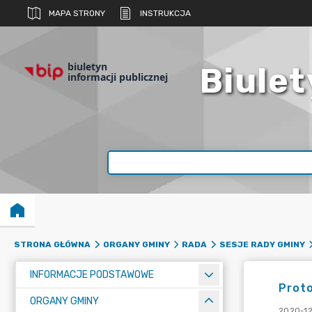
MAPA STRONY
INSTRUKCJA
biuletyn
Biulet
informacji publicznej
STRONA GŁÓWNA
ORGANY GMINY
RADA
SESJE RADY GMINY
INFORMACJE PODSTAWOWE
Proto
ORGANY GMINY
2020-12