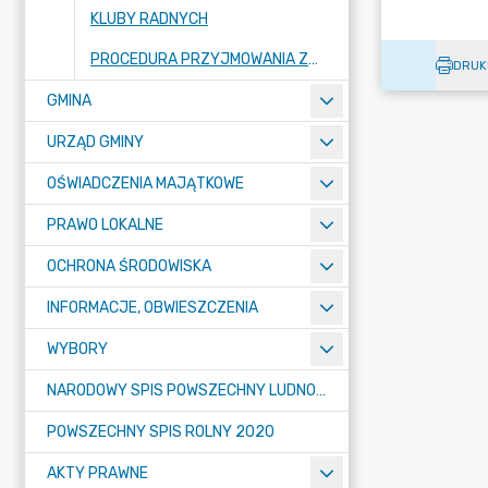
KLUBY RADNYCH
PROCEDURA PRZYJMOWANIA ZGŁOSZEŃ ZEWNĘTRZNYCH PRZEZ RADĘ GMINY LUBAŃ
DRUK
GMINA
URZĄD GMINY
OŚWIADCZENIA MAJĄTKOWE
PRAWO LOKALNE
OCHRONA ŚRODOWISKA
INFORMACJE, OBWIESZCZENIA
WYBORY
NARODOWY SPIS POWSZECHNY LUDNOŚCI I MIESZKAŃ W 2021
POWSZECHNY SPIS ROLNY 2020
AKTY PRAWNE