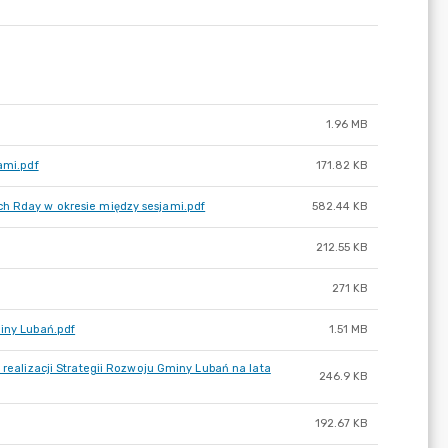
1.96 MB
ami.pdf
171.82 KB
ch Rday w okresie między sesjami.pdf
582.44 KB
212.55 KB
271 KB
miny Lubań.pdf
1.51 MB
 realizacji Strategii Rozwoju Gminy Lubań na lata
246.9 KB
192.67 KB