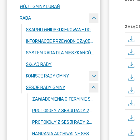
WÓJT GMINY LUBAŃ
RADA
ZAŁĄCZ
SKARGI I WNIOSKI KIEROWANE DO RADY GMINY LUBAŃ
INFORMACJE PRZEWODNICZĄCEJ RADY GMINY
SYSTEM RADA DLA MIESZKAŃCÓW
SKŁAD RADY
KOMISJE RADY GMINY
SESJE RADY GMINY
ZAWIADOMIENIA O TERMINIE SESJI
PROTOKOŁY Z SESJI RADY 2024-2029
PROTOKOŁY Z SESJI RADY 2018-2023
NAGRANIA ARCHIWALNE SESJI RADY GMINY LUBAŃ