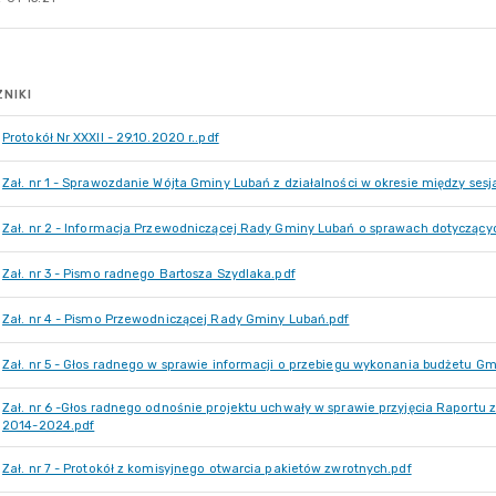
NIKI
Protokół Nr XXXII - 29.10.2020 r..pdf
Zał. nr 1 - Sprawozdanie Wójta Gminy Lubań z działalności w okresie między sesj
Zał. nr 2 - Informacja Przewodniczącej Rady Gminy Lubań o sprawach dotyczący
Zał. nr 3 - Pismo radnego Bartosza Szydlaka.pdf
Zał. nr 4 - Pismo Przewodniczącej Rady Gminy Lubań.pdf
Zał. nr 5 - Głos radnego w sprawie informacji o przebiegu wykonania budżetu G
Zał. nr 6 -Głos radnego odnośnie projektu uchwały w sprawie przyjęcia Raportu z
2014-2024.pdf
Zał. nr 7 - Protokół z komisyjnego otwarcia pakietów zwrotnych.pdf