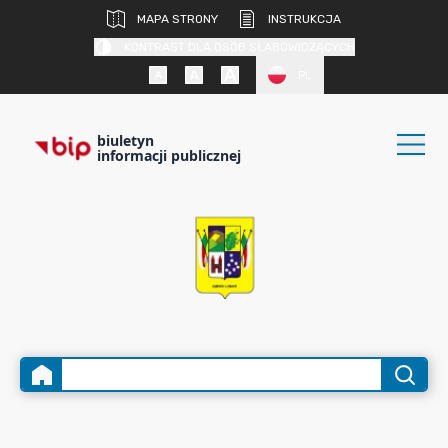
MAPA STRONY
INSTRUKCJA
KONTRAST DLA OSÓB SŁABOWIDZĄCYCH
PL
biuletyn
informacji publicznej