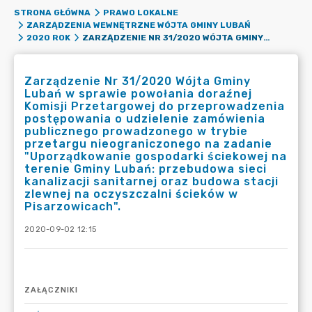
STRONA GŁÓWNA
PRAWO LOKALNE
ZARZĄDZENIA WEWNĘTRZNE WÓJTA GMINY LUBAŃ
ZARZĄDZENIE NR 31/2020 WÓJTA GMINY LUBAŃ W SPRAWIE POWOŁANIA DORAŹNEJ KOMISJI PRZETARGOWEJ DO PRZEPROWADZENIA POSTĘPOWANIA O UDZIELENIE ZAMÓWIENIA PUBLICZNEGO PROWADZONEGO W TRYBIE PRZETARGU NIEOGRANICZONEGO NA ZADANIE "UPORZĄDKOWANIE GOSPODARKI ŚCIEKOWEJ NA TERENIE GMINY LUBAŃ: PRZEBUDOWA SIECI KANALIZACJI SANITARNEJ ORAZ BUDOWA STACJI ZLEWNEJ NA OCZYSZCZALNI ŚCIEKÓW W PISARZOWICACH".
2020 ROK
Zarządzenie Nr 31/2020 Wójta Gminy
Lubań w sprawie powołania doraźnej
Komisji Przetargowej do przeprowadzenia
postępowania o udzielenie zamówienia
publicznego prowadzonego w trybie
przetargu nieograniczonego na zadanie
"Uporządkowanie gospodarki ściekowej na
terenie Gminy Lubań: przebudowa sieci
kanalizacji sanitarnej oraz budowa stacji
zlewnej na oczyszczalni ścieków w
Pisarzowicach".
2020-09-02 12:15
ZAŁĄCZNIKI