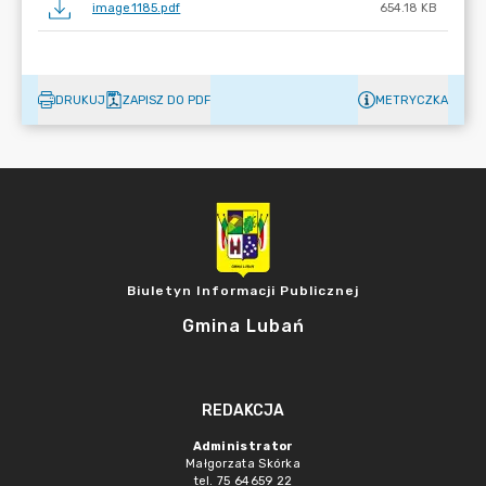
image1185.pdf
654.18 KB
DRUKUJ
ZAPISZ DO PDF
METRYCZKA
Biuletyn Informacji Publicznej
Gmina Lubań
REDAKCJA
Administrator
Małgorzata Skórka
tel. 75 64659 22