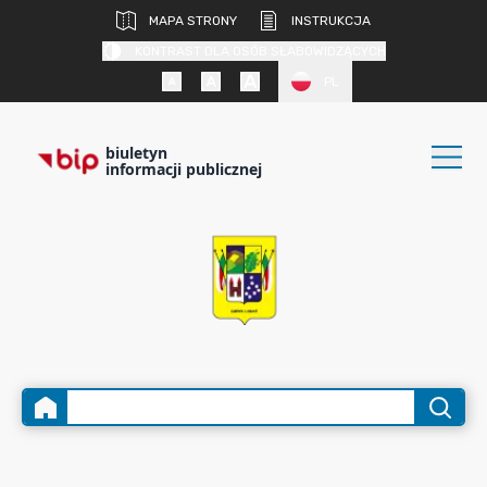
MAPA STRONY
INSTRUKCJA
KONTRAST DLA OSÓB SŁABOWIDZĄCYCH
PL
biuletyn
informacji publicznej