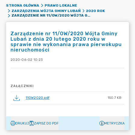
STRONA GŁÓWNA
PRAWO LOKALNE
ZARZĄDZENIA WÓJTA GMINY LUBAŃ
2020 ROK
ZARZĄDZENIE NR 11/OW/2020 WÓJTA GMINY LUBAŃ Z DNIA 20 LUTEGO 2020 ROKU W SPRAWIE NIE WYKONANIA PRAWA PIERWOKUPU NIERUCHOMOŚCI
Zarządzenie nr 11/OW/2020 Wójta Gminy
Lubań z dnia 20 lutego 2020 roku w
sprawie nie wykonania prawa pierwokupu
nieruchomości
2020-06-02 10:23
ZAŁĄCZNIKI
11OW2020.pdf
150.7 KB
DRUKUJ
ZAPISZ DO PDF
METRYCZKA