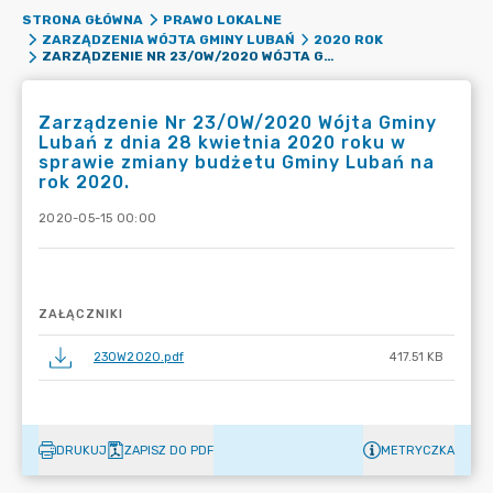
STRONA GŁÓWNA
PRAWO LOKALNE
ZARZĄDZENIA WÓJTA GMINY LUBAŃ
2020 ROK
ZARZĄDZENIE NR 23/OW/2020 WÓJTA GMINY LUBAŃ Z DNIA 28 KWIETNIA 2020 ROKU W SPRAWIE ZMIANY BUDŻETU GMINY LUBAŃ NA ROK 2020.
Zarządzenie Nr 23/OW/2020 Wójta Gminy
Lubań z dnia 28 kwietnia 2020 roku w
sprawie zmiany budżetu Gminy Lubań na
rok 2020.
2020-05-15 00:00
ZAŁĄCZNIKI
23OW2020.pdf
417.51 KB
DRUKUJ
ZAPISZ DO PDF
METRYCZKA