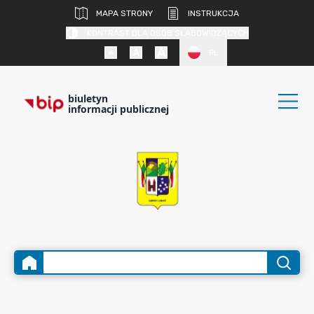
MAPA STRONY
INSTRUKCJA
KONTRAST DLA OSÓB SŁABOWIDZĄCYCH
PL
biuletyn
informacji publicznej