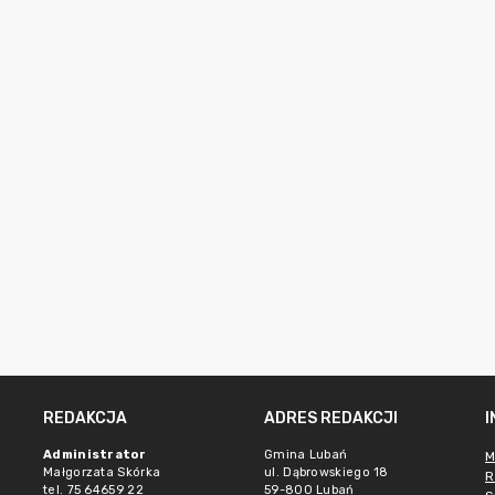
REDAKCJA
ADRES REDAKCJI
Administrator
Gmina Lubań
M
Małgorzata Skórka
ul. Dąbrowskiego 18
R
tel. 75 64659 22
59-800 Lubań