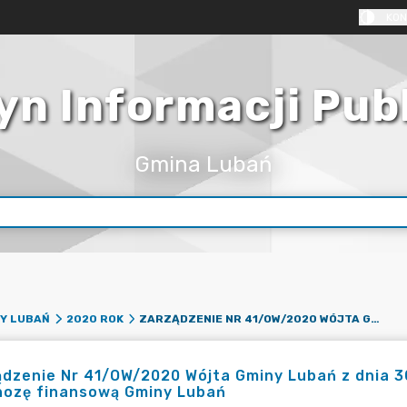
KON
yn Informacji Pub
Gmina Lubań
ZARZĄDZENIE NR 41/OW/2020 WÓJTA GMINY LUBAŃ Z DNIA 30 CZERWCA 2020 R. ZMIENIAJĄCE WIELOLETNIĄ PROGNOZĘ FINANSOWĄ GMINY LUBAŃ
Y LUBAŃ
2020 ROK
dzenie Nr 41/OW/2020 Wójta Gminy Lubań z dnia 30
nozę finansową Gminy Lubań