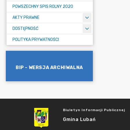
POWSZECHNY SPIS ROLNY 2020
AKTY PRAWNE
DOSTĘPNOŚĆ
POLITYKA PRYWATNOŚCI
BIP - WERSJA ARCHIWALNA
Biuletyn Informacji Publicznej
Gmina Lubań