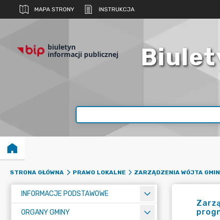
MAPA STRONY
INSTRUKCJA
biuletyn
Biulet
informacji publicznej
STRONA GŁÓWNA
PRAWO LOKALNE
ZARZĄDZENIA WÓJTA GMIN
INFORMACJE PODSTAWOWE
Zarzą
prog
ORGANY GMINY