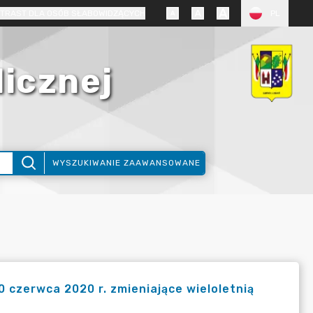
TRAST DLA OSÓB SŁABOWIDZĄCYCH
PL
licznej
WYSZUKIWANIE ZAAWANSOWANE
 czerwca 2020 r. zmieniające wieloletnią