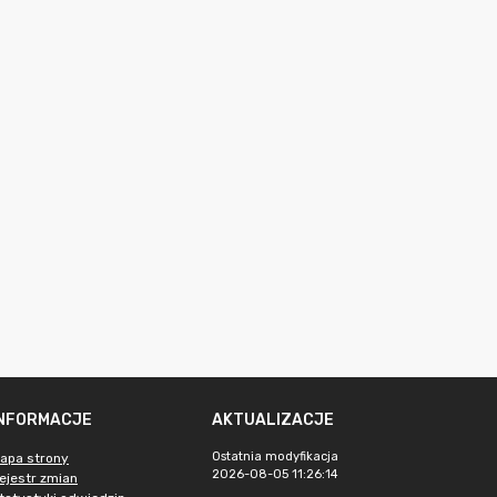
INFORMACJE
AKTUALIZACJE
Ostatnia modyfikacja
apa strony
2026-08-05 11:26:14
ejestr zmian