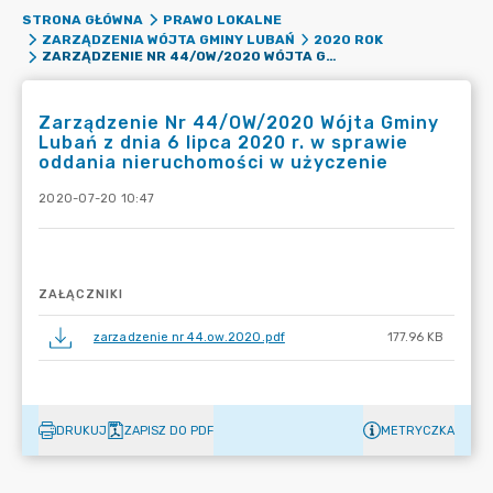
STRONA GŁÓWNA
PRAWO LOKALNE
ZARZĄDZENIA WÓJTA GMINY LUBAŃ
2020 ROK
ZARZĄDZENIE NR 44/OW/2020 WÓJTA GMINY LUBAŃ Z DNIA 6 LIPCA 2020 R. W SPRAWIE ODDANIA NIERUCHOMOŚCI W UŻYCZENIE
Zarządzenie Nr 44/OW/2020 Wójta Gminy
Lubań z dnia 6 lipca 2020 r. w sprawie
oddania nieruchomości w użyczenie
2020-07-20 10:47
ZAŁĄCZNIKI
zarzadzenie nr 44.ow.2020.pdf
177.96 KB
DRUKUJ
ZAPISZ DO PDF
METRYCZKA