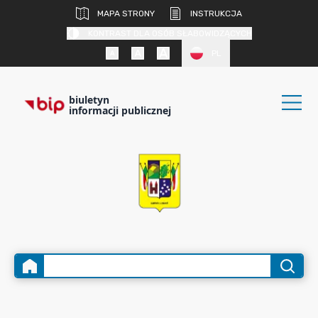
MAPA STRONY
INSTRUKCJA
KONTRAST DLA OSÓB SŁABOWIDZĄCYCH
PL
biuletyn
informacji publicznej