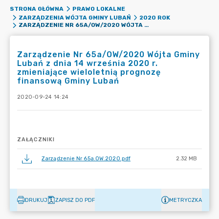
STRONA GŁÓWNA
PRAWO LOKALNE
ZARZĄDZENIA WÓJTA GMINY LUBAŃ
2020 ROK
ZARZĄDZENIE NR 65A/OW/2020 WÓJTA GMINY LUBAŃ Z DNIA 14 WRZEŚNIA 2020 R. ZMIENIAJĄCE WIELOLETNIĄ PROGNOZĘ FINANSOWĄ GMINY LUBAŃ
Zarządzenie Nr 65a/OW/2020 Wójta Gminy
Lubań z dnia 14 września 2020 r.
zmieniające wieloletnią prognozę
finansową Gminy Lubań
2020-09-24 14:24
ZAŁĄCZNIKI
Zarządzenie Nr 65a.OW.2020.pdf
2.32 MB
DRUKUJ
ZAPISZ DO PDF
METRYCZKA