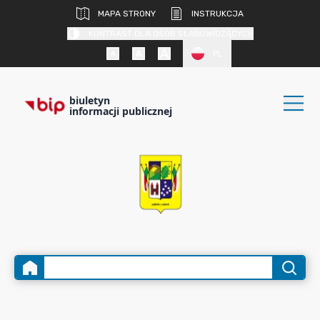
MAPA STRONY
INSTRUKCJA
KONTRAST DLA OSÓB SŁABOWIDZĄCYCH
PL
biuletyn
informacji publicznej