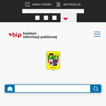
MAPA STRONY
INSTRUKCJA
KONTRAST DLA OSÓB SŁABOWIDZĄCYCH
PL
biuletyn
informacji publicznej