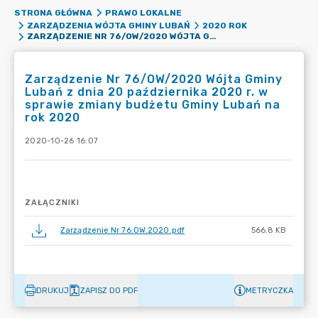
STRONA GŁÓWNA
PRAWO LOKALNE
ZARZĄDZENIA WÓJTA GMINY LUBAŃ
2020 ROK
ZARZĄDZENIE NR 76/OW/2020 WÓJTA GMINY LUBAŃ Z DNIA 20 PAŹDZIERNIKA 2020 R. W SPRAWIE ZMIANY BUDŻETU GMINY LUBAŃ NA ROK 2020
Zarządzenie Nr 76/OW/2020 Wójta Gminy
Lubań z dnia 20 października 2020 r. w
sprawie zmiany budżetu Gminy Lubań na
rok 2020
2020-10-26 16:07
ZAŁĄCZNIKI
Zarządzenie Nr 76.OW.2020.pdf
566.8 KB
DRUKUJ
ZAPISZ DO PDF
METRYCZKA