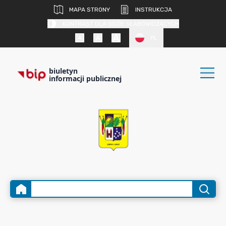
MAPA STRONY
INSTRUKCJA
KONTRAST DLA OSÓB SŁABOWIDZĄCYCH
PL
biuletyn
informacji publicznej