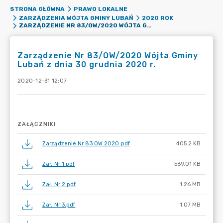
STRONA GŁÓWNA
PRAWO LOKALNE
ZARZĄDZENIA WÓJTA GMINY LUBAŃ
2020 ROK
ZARZĄDZENIE NR 83/OW/2020 WÓJTA GMINY LUBAŃ Z DNIA 30 GRUDNIA 2020 R.
Zarządzenie Nr 83/OW/2020 Wójta Gminy
Lubań z dnia 30 grudnia 2020 r.
2020-12-31 12:07
ZAŁĄCZNIKI
Zarządzenie Nr 83.OW.2020.pdf
405.2 KB
Zał. Nr 1.pdf
569.01 KB
Zał. Nr 2.pdf
1.26 MB
Zał. Nr 3.pdf
1.07 MB