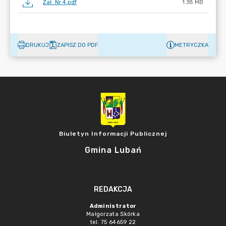
Zał. Nr 4.pdf
1.38 MB
DRUKUJ
ZAPISZ DO PDF
METRYCZKA
Biuletyn Informacji Publicznej
Gmina Lubań
REDAKCJA
Administrator
Małgorzata Skórka
tel. 75 64659 22