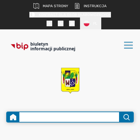
MAPA STRONY
INSTRUKCJA
KONTRAST DLA OSÓB SŁABOWIDZĄCYCH
PL
biuletyn
informacji publicznej