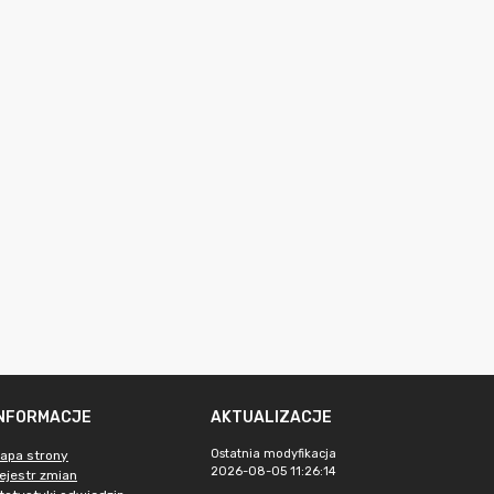
INFORMACJE
AKTUALIZACJE
Ostatnia modyfikacja
apa strony
2026-08-05 11:26:14
ejestr zmian