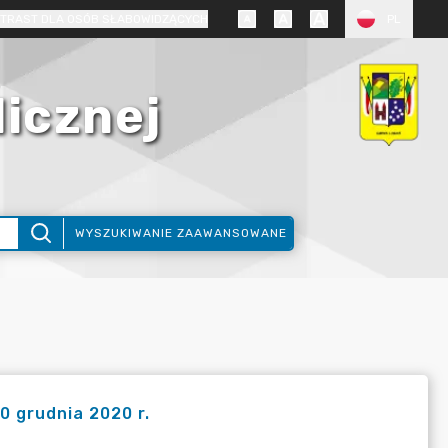
TRAST DLA OSÓB SŁABOWIDZĄCYCH
PL
licznej
WYSZUKIWANIE ZAAWANSOWANE
0 grudnia 2020 r.