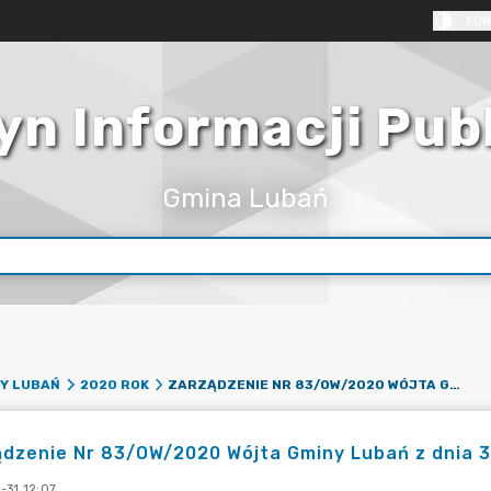
KON
yn Informacji Pub
Gmina Lubań
ZARZĄDZENIE NR 83/OW/2020 WÓJTA GMINY LUBAŃ Z DNIA 30 GRUDNIA 2020 R.
Y LUBAŃ
2020 ROK
dzenie Nr 83/OW/2020 Wójta Gminy Lubań z dnia 3
-31 12:07