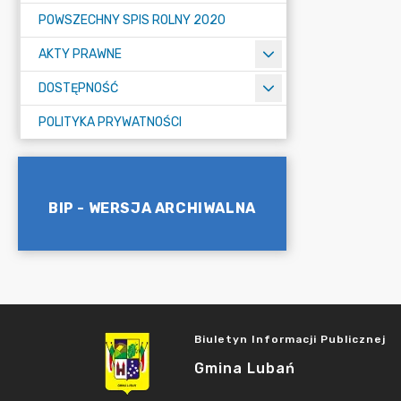
POWSZECHNY SPIS ROLNY 2020
AKTY PRAWNE
DOSTĘPNOŚĆ
POLITYKA PRYWATNOŚCI
BIP - WERSJA ARCHIWALNA
Biuletyn Informacji Publicznej
Gmina Lubań