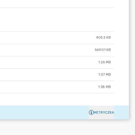
405.2 KB
569.01 KB
1.26 MB
1.07 MB
1.38 MB
METRYCZKA