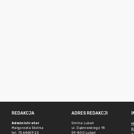
REDAKCJA
ADRES REDAKCJI
Administrator
Gmina Lubań
M
Małgorzata Skórka
ul. Dąbrowskiego 18
R
tel. 75 64659 22
59-800 Lubań