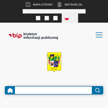
MAPA STRONY
INSTRUKCJA
KONTRAST DLA OSÓB SŁABOWIDZĄCYCH
PL
biuletyn
informacji publicznej