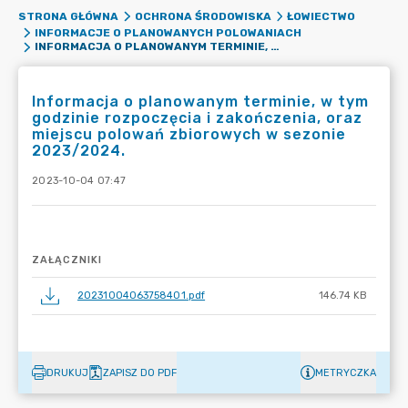
STRONA GŁÓWNA
OCHRONA ŚRODOWISKA
ŁOWIECTWO
INFORMACJE O PLANOWANYCH POLOWANIACH
INFORMACJA O PLANOWANYM TERMINIE, W TYM GODZINIE ROZPOCZĘCIA I ZAKOŃCZENIA, ORAZ MIEJSCU POLOWAŃ ZBIOROWYCH W SEZONIE 2023/2024.
Informacja o planowanym terminie, w tym
godzinie rozpoczęcia i zakończenia, oraz
miejscu polowań zbiorowych w sezonie
2023/2024.
2023-10-04 07:47
ZAŁĄCZNIKI
20231004063758401.pdf
146.74 KB
DRUKUJ
ZAPISZ DO PDF
METRYCZKA