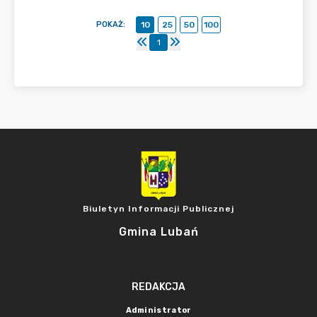
POKAŻ
:
10
25
50
100
1
Biuletyn Informacji Publicznej
Gmina Lubań
REDAKCJA
Administrator