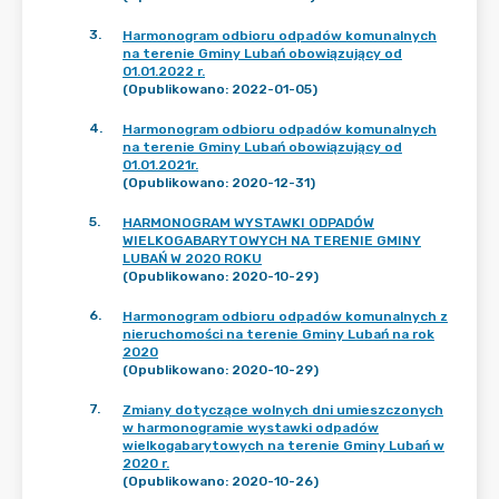
3
.
Harmonogram odbioru odpadów komunalnych
na terenie Gminy Lubań obowiązujący od
01.01.2022 r.
(Opublikowano: 2022-01-05)
4
.
Harmonogram odbioru odpadów komunalnych
na terenie Gminy Lubań obowiązujący od
01.01.2021r.
(Opublikowano: 2020-12-31)
5
.
HARMONOGRAM WYSTAWKI ODPADÓW
WIELKOGABARYTOWYCH NA TERENIE GMINY
LUBAŃ W 2020 ROKU
(Opublikowano: 2020-10-29)
6
.
Harmonogram odbioru odpadów komunalnych z
nieruchomości na terenie Gminy Lubań na rok
2020
(Opublikowano: 2020-10-29)
7
.
Zmiany dotyczące wolnych dni umieszczonych
w harmonogramie wystawki odpadów
wielkogabarytowych na terenie Gminy Lubań w
2020 r.
(Opublikowano: 2020-10-26)