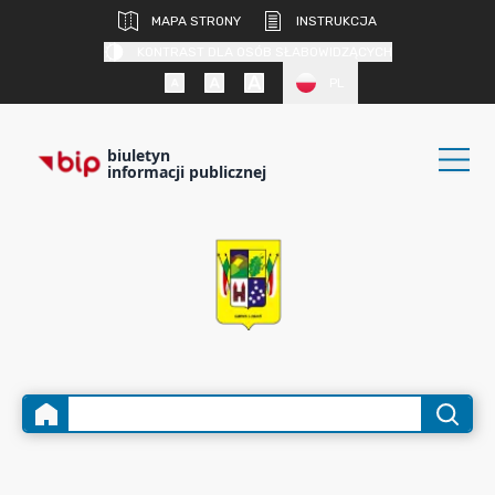
MAPA STRONY
INSTRUKCJA
KONTRAST DLA OSÓB SŁABOWIDZĄCYCH
PL
biuletyn
informacji publicznej