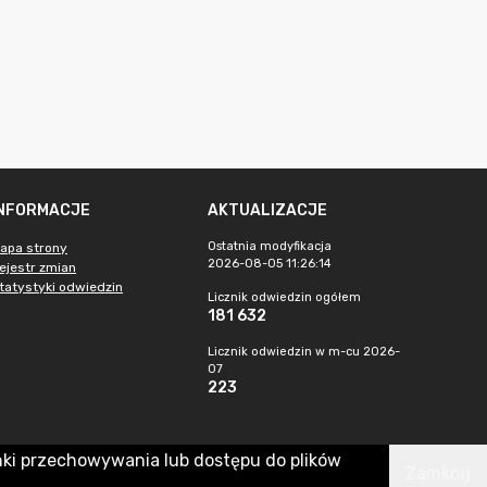
INFORMACJE
AKTUALIZACJE
Ostatnia modyfikacja
apa strony
2026-08-05 11:26:14
ejestr zmian
tatystyki odwiedzin
Licznik odwiedzin ogółem
181 632
Licznik odwiedzin w m-cu 2026-
07
223
nki przechowywania lub dostępu do plików
Zamknij