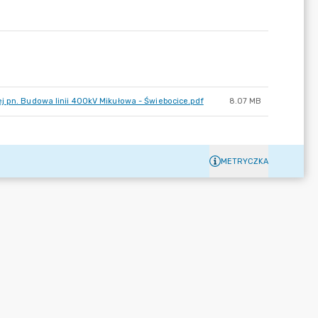
j pn. Budowa linii 400kV Mikułowa - Świebocice.pdf
8.07 MB
METRYCZKA