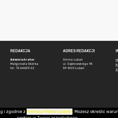
REDAKCJA
ADRES REDAKCJI
Administrator
Gmina Lubań
M
Małgorzata Skórka
ul. Dąbrowskiego 18
R
tel. 75 64659 22
59-800 Lubań
S
ug i zgodnie z
Polityką Plików Cookies
. Możesz określić waru
cookies w Twojej przeglądarce