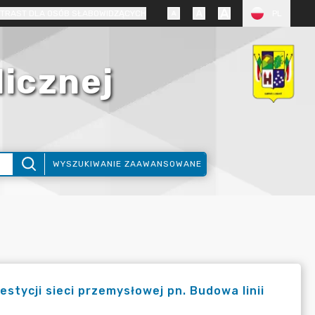
TRAST DLA OSÓB SŁABOWIDZĄCYCH
PL
licznej
WYSZUKIWANIE ZAAWANSOWANE
tycji sieci przemysłowej pn. Budowa linii