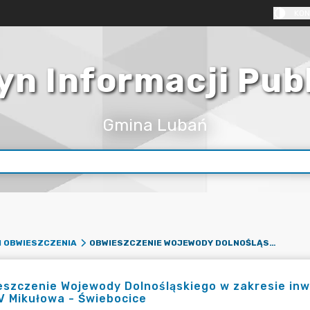
KON
yn Informacji Pub
Gmina Lubań
OBWIESZCZENIE WOJEWODY DOLNOŚLĄSKIEGO W ZAKRESIE INWESTYCJI SIECI PRZEMYSŁOWEJ PN. BUDOWA LINII 400KV MIKUŁOWA - ŚWIEBOCICE
I OBWIESZCZENIA
szczenie Wojewody Dolnośląskiego w zakresie inwes
V Mikułowa - Świebocice