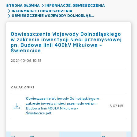
STRONA GŁÓWNA
INFORMACJE, OBWIESZCZENIA
INFORMACJE I OBWIESZCZENIA
OBWIESZCZENIE WOJEWODY DOLNOŚLĄSKIEGO W ZAKRESIE INWESTYCJI SIECI PRZEMYSŁOWEJ PN. BUDOWA LINII 400KV MIKUŁOWA - ŚWIEBOCICE
Obwieszczenie Wojewody Dolnośląskiego
w zakresie inwestycji sieci przemysłowej
pn. Budowa linii 400kV Mikułowa -
Świebocice
2021-10-06 10:55
ZAŁĄCZNIKI
Obwieszczenie Wojewody Dolnośląskiego w
zakresie inwestycji sieci przemysłowej pn.
8.07 MB
Budowa linii 400kV Mikułowa -
Świebocice.pdf