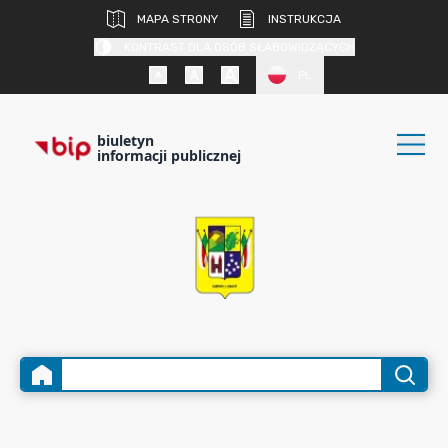
MAPA STRONY
INSTRUKCJA
KONTRAST DLA OSÓB SŁABOWIDZĄCYCH
PL
biuletyn
informacji publicznej