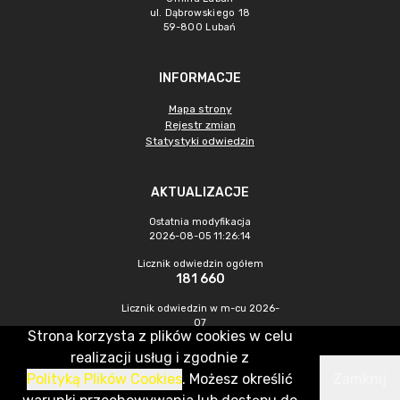
ul. Dąbrowskiego 18
59-800 Lubań
INFORMACJE
Mapa strony
Rejestr zmian
Statystyki odwiedzin
AKTUALIZACJE
Ostatnia modyfikacja
2026-08-05 11:26:14
Licznik odwiedzin ogółem
181 660
Licznik odwiedzin w m-cu 2026-
07
Strona korzysta z plików cookies w celu
251
realizacji usług i zgodnie z
Polityką Plików Cookies
. Możesz określić
Zamknij
CMS & Hosting: Nefeni Sp. z o.o.