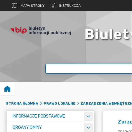
MAPA STRONY
INSTRUKCJA
biuletyn
Biulet
informacji publicznej
STRONA GŁÓWNA
PRAWO LOKALNE
ZARZĄDZENIA WEWNĘTRZN
INFORMACJE PODSTAWOWE
Zarz
ORGANY GMINY
2020-07