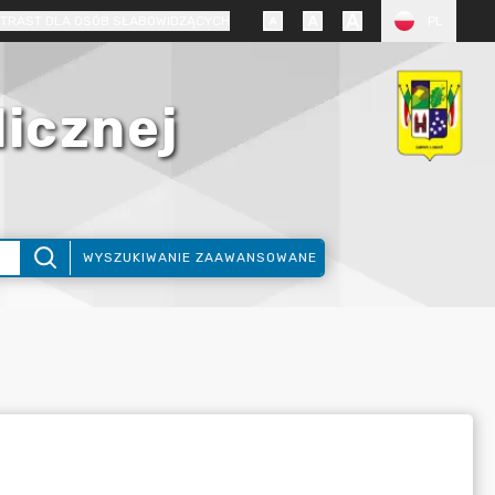
TRAST DLA OSÓB SŁABOWIDZĄCYCH
PL
licznej
WYSZUKIWANIE ZAAWANSOWANE