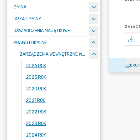
GMINA
URZĄD GMINY
ZAŁĄCZ
OŚWIADCZENIA MAJĄTKOWE
PRAWO LOKALNE
ZARZĄDZENIA WEWNĘTRZNE WÓJTA GMINY LUBAŃ
2026 ROK
DRUK
2025 ROK
2020 ROK
2021 ROK
2022 ROK
2023 ROK
2024 ROK