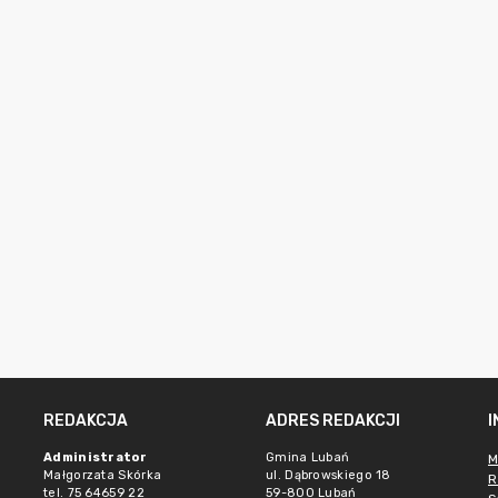
REDAKCJA
ADRES REDAKCJI
Administrator
Gmina Lubań
M
Małgorzata Skórka
ul. Dąbrowskiego 18
R
tel. 75 64659 22
59-800 Lubań