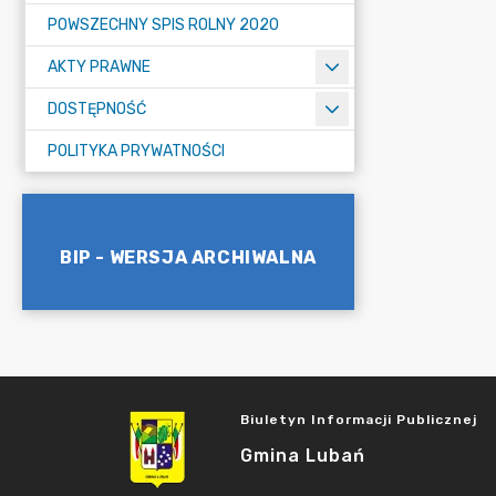
POWSZECHNY SPIS ROLNY 2020
AKTY PRAWNE
DOSTĘPNOŚĆ
POLITYKA PRYWATNOŚCI
BIP - WERSJA ARCHIWALNA
Biuletyn Informacji Publicznej
Gmina Lubań