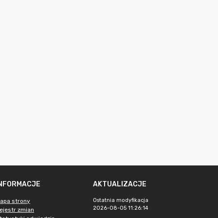
INFORMACJE
AKTUALIZACJE
Ostatnia modyfikacja
apa strony
2026-08-05 11:26:14
ejestr zmian