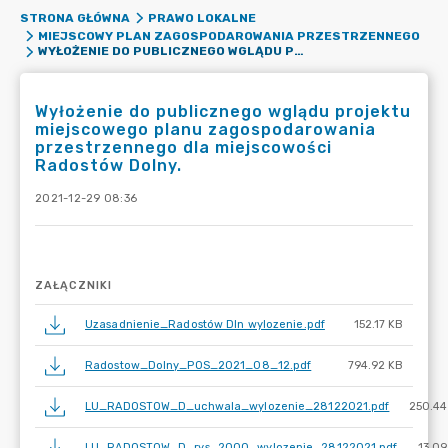
STRONA GŁÓWNA
PRAWO LOKALNE
MIEJSCOWY PLAN ZAGOSPODAROWANIA PRZESTRZENNEGO
WYŁOŻENIE DO PUBLICZNEGO WGLĄDU PROJEKTU MIEJSCOWEGO PLANU ZAGOSPODAROWANIA PRZESTRZENNEGO DLA MIEJSCOWOŚCI RADOSTÓW DOLNY.
Wyłożenie do publicznego wglądu projektu
miejscowego planu zagospodarowania
przestrzennego dla miejscowości
Radostów Dolny.
2021-12-29 08:36
ZAŁĄCZNIKI
Uzasadnienie_Radostów Dln wylozenie.pdf
152.17 KB
Radostow_Dolny_POS_2021_08_12.pdf
794.92 KB
LU_RADOSTOW_D_uchwala_wylozenie_28122021.pdf
250.44
LU_RADOSTOW_D_rys_2000_wylozenie_28122021.pdf
13.0