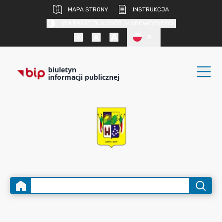
MAPA STRONY
INSTRUKCJA
KONTRAST DLA OSÓB SŁABOWIDZĄCYCH
PL
biuletyn
informacji publicznej