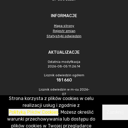
INFORMACJE
Mapa strony
Rejestr zmian
Statystyki odwiedzin
AKTUALIZACJE
Ostatnia modyfikacja
2026-08-05 11:26:14
Licznik odwiedzin ogółem
181 660
Licznik odwiedzin w m-cu 2026-
07
Strona korzysta z plików cookies w celu
251
realizacji usług i zgodnie z
Polityką Plików Cookies
. Możesz określić
Zamknij
CMS & Hosting: Nefeni Sp. z o.o.
warunki przechowywania lub dostępu do
plików cookies w Twojej przeglądarce