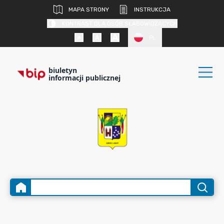
MAPA STRONY
INSTRUKCJA
KONTRAST DLA OSÓB SŁABOWIDZĄCYCH
PL
biuletyn
informacji publicznej