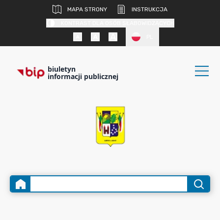
MAPA STRONY
INSTRUKCJA
KONTRAST DLA OSÓB SŁABOWIDZĄCYCH
PL
biuletyn
informacji publicznej