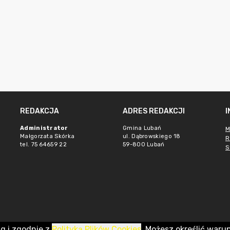
REDAKCJA
ADRES REDAKCJI
Administrator
Gmina Lubań
M
Małgorzata Skórka
ul. Dąbrowskiego 18
R
tel. 75 64659 22
59-800 Lubań
S
ug i zgodnie z
Polityką Plików Cookies
. Możesz określić waru