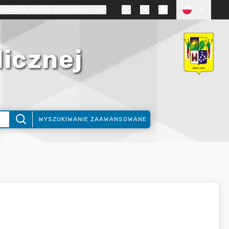
TRAST DLA OSÓB SŁABOWIDZĄCYCH
PL
licznej
WYSZUKIWANIE ZAAWANSOWANE