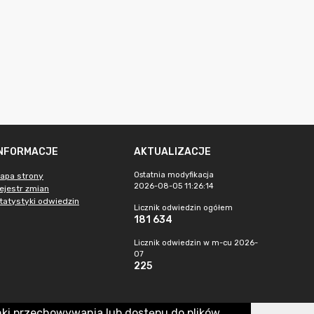
INFORMACJE
AKTUALIZACJE
Ostatnia modyfikacja
apa strony
2026-08-05 11:26:14
ejestr zmian
tatystyki odwiedzin
Licznik odwiedzin ogółem
181 634
Licznik odwiedzin w m-cu 2026-
07
225
nki przechowywania lub dostępu do plików