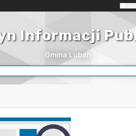
KON
yn Informacji Pub
Gmina Lubań