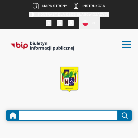
MAPA STRONY
INSTRUKCJA
KONTRAST DLA OSÓB SŁABOWIDZĄCYCH
PL
biuletyn
informacji publicznej