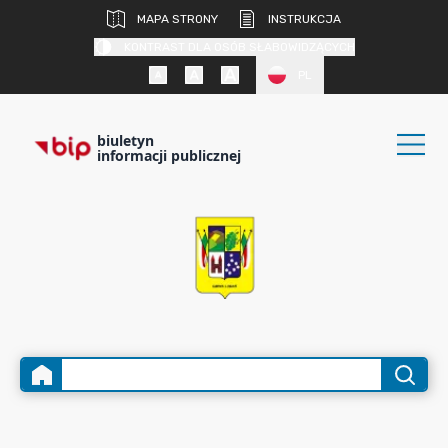
MAPA STRONY
INSTRUKCJA
KONTRAST DLA OSÓB SŁABOWIDZĄCYCH
PL
biuletyn
informacji publicznej