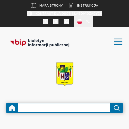
MAPA STRONY
INSTRUKCJA
KONTRAST DLA OSÓB SŁABOWIDZĄCYCH
PL
biuletyn
informacji publicznej