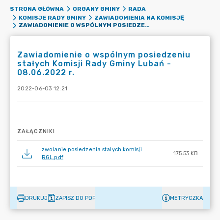
STRONA GŁÓWNA
ORGANY GMINY
RADA
KOMISJE RADY GMINY
ZAWIADOMIENIA NA KOMISJĘ
ZAWIADOMIENIE O WSPÓLNYM POSIEDZENIU STAŁYCH KOMISJI RADY GMINY LUBAŃ - 08.06.2022 R.
Zawiadomienie o wspólnym posiedzeniu
stałych Komisji Rady Gminy Lubań -
08.06.2022 r.
2022-06-03 12:21
ZAŁĄCZNIKI
zwolanie posiedzenia stalych komisji
175.53 KB
RGL.pdf
DRUKUJ
ZAPISZ DO PDF
METRYCZKA