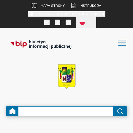
MAPA STRONY
INSTRUKCJA
KONTRAST DLA OSÓB SŁABOWIDZĄCYCH
PL
biuletyn
informacji publicznej