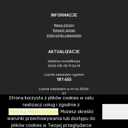
INFORMACJE
Mapa strony
Rejestr zmian
Statystyki odwiedzin
AKTUALIZACJE
Ostatnia modyfikacja
2026-08-05 11:26:14
Licznik odwiedzin ogółem
181 655
Licznik odwiedzin w m-cu 2026-
07
Strona korzysta z plików cookies w celu
246
realizacji usług i zgodnie z
Polityką Plików Cookies
. Możesz określić
Zamknij
CMS & Hosting: Nefeni Sp. z o.o.
warunki przechowywania lub dostępu do
plików cookies w Twojej przeglądarce