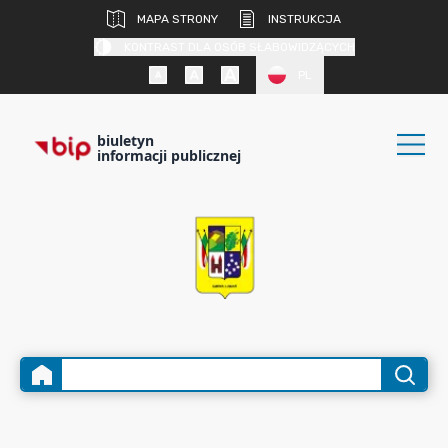
MAPA STRONY
INSTRUKCJA
KONTRAST DLA OSÓB SŁABOWIDZĄCYCH
PL
biuletyn
informacji publicznej