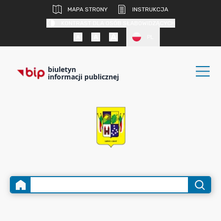
MAPA STRONY
INSTRUKCJA
KONTRAST DLA OSÓB SŁABOWIDZĄCYCH
PL
biuletyn
informacji publicznej