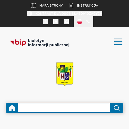
MAPA STRONY
INSTRUKCJA
KONTRAST DLA OSÓB SŁABOWIDZĄCYCH
PL
biuletyn
informacji publicznej