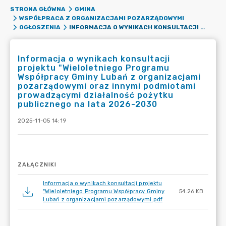
STRONA GŁÓWNA
GMINA
WSPÓŁPRACA Z ORGANIZACJAMI POZARZĄDOWYMI
INFORMACJA O WYNIKACH KONSULTACJI PROJEKTU "WIELOLETNIEGO PROGRAMU WSPÓŁPRACY GMINY LUBAŃ Z ORGANIZACJAMI POZARZĄDOWYMI ORAZ INNYMI PODMIOTAMI PROWADZĄCYMI DZIAŁALNOŚĆ POŻYTKU PUBLICZNEGO NA LATA 2026-2030
OGŁOSZENIA
Informacja o wynikach konsultacji
projektu "Wieloletniego Programu
Współpracy Gminy Lubań z organizacjami
pozarządowymi oraz innymi podmiotami
prowadzącymi działalność pożytku
publicznego na lata 2026-2030
2025-11-05 14:19
ZAŁĄCZNIKI
Informacja o wynikach konsultacji projektu
"Wieloletniego Programu Współpracy Gminy
54.26 KB
Lubań z organizacjami pozarządowymi.pdf