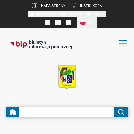
MAPA STRONY
INSTRUKCJA
KONTRAST DLA OSÓB SŁABOWIDZĄCYCH
PL
biuletyn
informacji publicznej