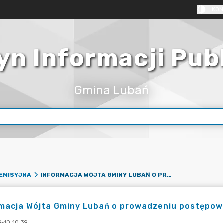
KON
yn Informacji Pub
Gmina Lubań
INFORMACJA WÓJTA GMINY LUBAŃ O PROWADZENIU POSTĘPOWANIA Z UDZIAŁEM SPOŁECZEŃSTWA
EMISYJNA
rmacja Wójta Gminy Lubań o prowadzeniu postępow
-10 10:39