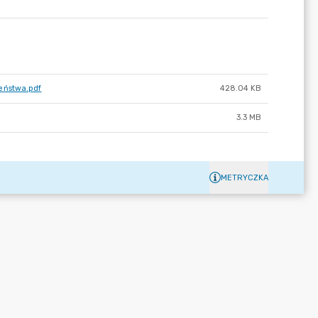
eństwa.pdf
428.04 KB
3.3 MB
METRYCZKA