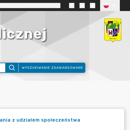
TRAST DLA OSÓB SŁABOWIDZĄCYCH
PL
licznej
WYSZUKIWANIE ZAAWANSOWANE
ania z udziałem społeczeństwa