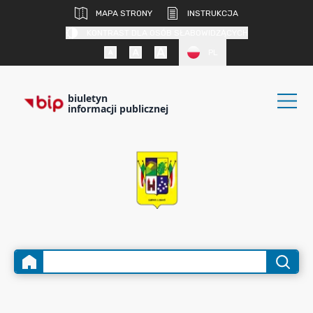
MAPA STRONY
INSTRUKCJA
KONTRAST DLA OSÓB SŁABOWIDZĄCYCH
PL
biuletyn
informacji publicznej