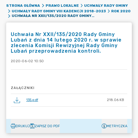
STRONA GŁÓWNA
PRAWO LOKALNE
UCHWAŁY RADY GMINY
UCHWAŁY RADY GMINY VIII KADENCJI 2018-2023
ROK 2020
UCHWAŁA NR XXII/135/2020 RADY GMINY LUBAŃ Z DNIA 14 LUTEGO 2020 R. W SPRAWIE ZLECENIA KOMISJI REWIZYJNEJ RADY GMINY LUBAŃ PRZEPROWADZENIA KONTROLI.
Uchwała Nr XXII/135/2020 Rady Gminy
Lubań z dnia 14 lutego 2020 r. w sprawie
zlecenia Komisji Rewizyjnej Rady Gminy
Lubań przeprowadzenia kontroli.
2020-06-02 10:50
ZAŁĄCZNIKI
135.pdf
218.06 KB
DRUKUJ
ZAPISZ DO PDF
METRYCZKA