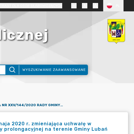
TRAST DLA OSÓB SŁABOWIDZĄCYCH
PL
licznej
WYSZUKIWANIE ZAAWANSOWANE
UCHWAŁA NR XXV/144/2020 RADY GMINY LUBAŃ Z DNIA 18 MAJA 2020 R. ZMIENIAJĄCA UCHWAŁĘ W SPRAWIE WPROWADZENIA ORAZ OKREŚLENIA WYSOKOŚCI OPŁATY PROLONGACYJNEJ NA TERENIE GMINY LUBAŃ
aja 2020 r. zmieniająca uchwałę w
y prolongacyjnej na terenie Gminy Lubań