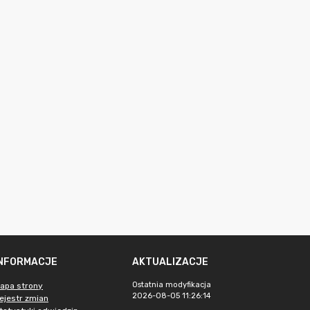
INFORMACJE
AKTUALIZACJE
Ostatnia modyfikacja
apa strony
2026-08-05 11:26:14
ejestr zmian