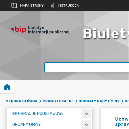
MAPA STRONY
INSTRUKCJA
biuletyn
Biulet
informacji publicznej
STRONA GŁÓWNA
PRAWO LOKALNE
UCHWAŁY RADY GMINY
UC
INFORMACJE PODSTAWOWE
Uchwa
spraw
ORGANY GMINY