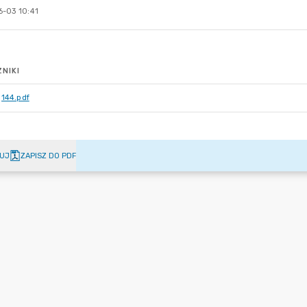
-03 10:41
NIKI
144.pdf
UJ
ZAPISZ DO PDF