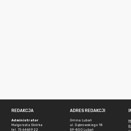
REDAKCJA
ADRES REDAKCJI
Administrator
Gmina Lubań
M
Małgorzata Skórka
ul. Dąbrowskiego 18
R
tel. 75 64659 22
59-800 Lubań