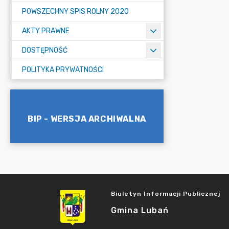
POWSZECHNY SPIS ROLNY 2020
AKTY PRAWNE
DOSTĘPNOŚĆ
POLITYKA PRYWATNOŚCI
BIP - WERSJA ARCHIWALNA
Biuletyn Informacji Publicznej
Gmina Lubań