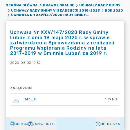
STRONA GŁÓWNA
PRAWO LOKALNE
UCHWAŁY RADY GMINY
UCHWAŁY RADY GMINY VIII KADENCJI 2018-2023
ROK 2020
UCHWAŁA NR XXV/147/2020 RADY GMINY LUBAŃ Z DNIA 18 MAJA 2020 R. W SPRAWIE ZATWIERDZENIA SPRAWOZDANIA Z REALIZACJI PROGRAMU WSPIERANIA RODZINY NA LATA 2017-2019 W GMINNIE LUBAŃ ZA 2019 R.
Uchwała Nr XXV/147/2020 Rady Gminy
Lubań z dnia 18 maja 2020 r. w sprawie
zatwierdzenia Sprawozdania z realizacji
Programu Wspierania Rodziny na lata
2017-2019 w Gminnie Lubań za 2019 r.
2020-06-03 10:52
ZAŁĄCZNIKI
147.pdf
1.39 MB
DRUKUJ
ZAPISZ DO PDF
METRYCZKA