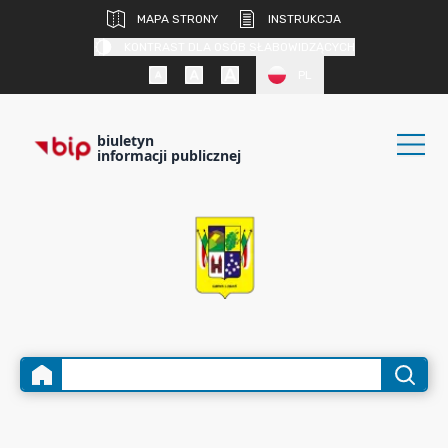
MAPA STRONY
INSTRUKCJA
KONTRAST DLA OSÓB SŁABOWIDZĄCYCH
PL
biuletyn
informacji publicznej