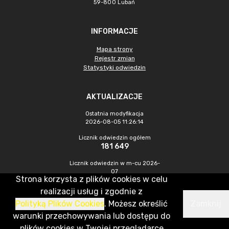
59-800 Lubań
INFORMACJE
Mapa strony
Rejestr zmian
Statystyki odwiedzin
AKTUALIZACJE
Ostatnia modyfikacja
2026-08-05 11:26:14
Licznik odwiedzin ogółem
181 649
Licznik odwiedzin w m-cu 2026-
07
Strona korzysta z plików cookies w celu
240
realizacji usług i zgodnie z
Polityką Plików Cookies
. Możesz określić
Zamknij
CMS & Hosting: Nefeni Sp. z o.o.
warunki przechowywania lub dostępu do
plików cookies w Twojej przeglądarce