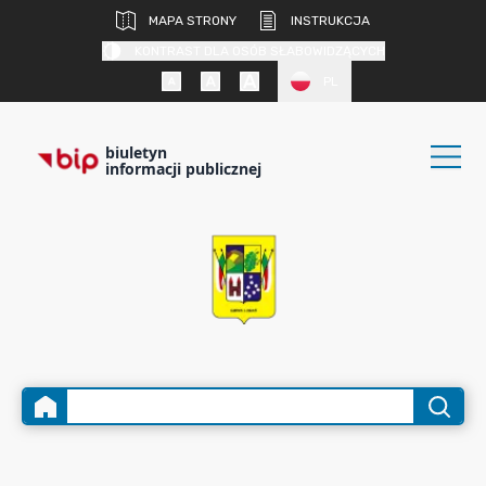
MAPA STRONY
INSTRUKCJA
KONTRAST DLA OSÓB SŁABOWIDZĄCYCH
PL
biuletyn
informacji publicznej