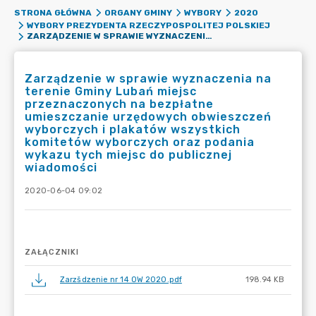
STRONA GŁÓWNA
ORGANY GMINY
WYBORY
2020
WYBORY PREZYDENTA RZECZYPOSPOLITEJ POLSKIEJ
ZARZĄDZENIE W SPRAWIE WYZNACZENIA NA TERENIE GMINY LUBAŃ MIEJSC PRZEZNACZONYCH NA BEZPŁATNE UMIESZCZANIE URZĘDOWYCH OBWIESZCZEŃ WYBORCZYCH I PLAKATÓW WSZYSTKICH KOMITETÓW WYBORCZYCH ORAZ PODANIA WYKAZU TYCH MIEJSC DO PUBLICZNEJ WIADOMOŚCI
Zarządzenie w sprawie wyznaczenia na
terenie Gminy Lubań miejsc
przeznaczonych na bezpłatne
umieszczanie urzędowych obwieszczeń
wyborczych i plakatów wszystkich
komitetów wyborczych oraz podania
wykazu tych miejsc do publicznej
wiadomości
2020-06-04 09:02
ZAŁĄCZNIKI
Zarzšdzenie nr 14 OW 2020.pdf
198.94 KB