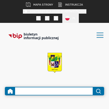
MAPA STRONY
INSTRUKCJA
KONTRAST DLA OSÓB SŁABOWIDZĄCYCH
PL
biuletyn
informacji publicznej