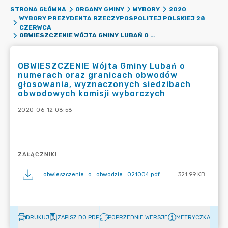
STRONA GŁÓWNA
ORGANY GMINY
WYBORY
2020
WYBORY PREZYDENTA RZECZYPOSPOLITEJ POLSKIEJ 28
CZERWCA
OBWIESZCZENIE WÓJTA GMINY LUBAŃ O NUMERACH ORAZ GRANICACH OBWODÓW GŁOSOWANIA, WYZNACZONYCH SIEDZIBACH OBWODOWYCH KOMISJI WYBORCZYCH
OBWIESZCZENIE Wójta Gminy Lubań o
numerach oraz granicach obwodów
głosowania, wyznaczonych siedzibach
obwodowych komisji wyborczych
2020-06-12 08:58
ZAŁĄCZNIKI
obwieszczenie_o_obwodzie_021004.pdf
321.99 KB
DRUKUJ
ZAPISZ DO PDF
POPRZEDNIE WERSJE
METRYCZKA