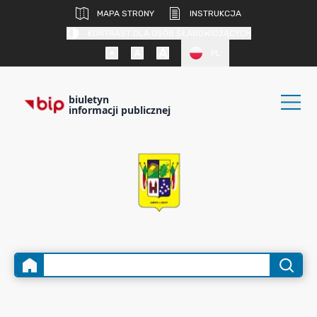
MAPA STRONY
INSTRUKCJA
KONTRAST DLA OSÓB SŁABOWIDZĄCYCH
PL
biuletyn
informacji publicznej