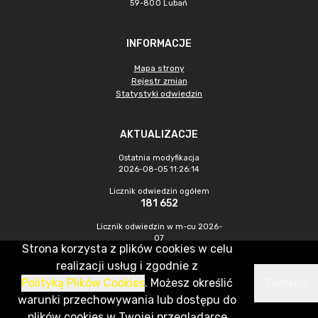
59-800 Lubań
INFORMACJE
Mapa strony
Rejestr zmian
Statystyki odwiedzin
AKTUALIZACJE
Ostatnia modyfikacja
2026-08-05 11:26:14
Licznik odwiedzin ogółem
181 652
Licznik odwiedzin w m-cu 2026-
07
Strona korzysta z plików cookies w celu
243
realizacji usług i zgodnie z
Polityką Plików Cookies
. Możesz określić
Zamknij
CMS & Hosting: Nefeni Sp. z o.o.
warunki przechowywania lub dostępu do
plików cookies w Twojej przeglądarce