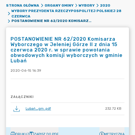
STRONA GŁÓWNA
ORGANY GMINY
WYBORY
2020
WYBORY PREZYDENTA RZECZYPOSPOLITEJ POLSKIEJ 28
CZERWCA
POSTANOWIENIE NR 62/2020 KOMISARZA WYBORCZEGO W JELENIEJ GÓRZE II Z DNIA 15 CZERWCA 2020 R. W SPRAWIE POWOŁANIA OBWODOWYCH KOMISJI WYBORCZYCH W GMINIE LUBAŃ
POSTANOWIENIE NR 62/2020 Komisarza
Wyborczego w Jeleniej Górze II z dnia 15
czerwca 2020 r. w sprawie powołania
obwodowych komisji wyborczych w gminie
Lubań
2020-06-15 16:39
ZAŁĄCZNIKI
Lubań_gm..pdf
232.72 KB
DRUKUJ
ZAPISZ DO PDF
METRYCZKA