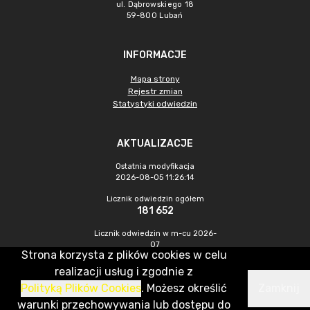
ul. Dąbrowskiego 18
59-800 Lubań
INFORMACJE
Mapa strony
Rejestr zmian
Statystyki odwiedzin
AKTUALIZACJE
Ostatnia modyfikacja
2026-08-05 11:26:14
Licznik odwiedzin ogółem
181 652
Licznik odwiedzin w m-cu 2026-
07
Strona korzysta z plików cookies w celu
243
realizacji usług i zgodnie z
Polityką Plików Cookies
. Możesz określić
Zamknij
CMS & Hosting: Nefeni Sp. z o.o.
warunki przechowywania lub dostępu do