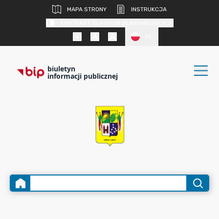
MAPA STRONY
INSTRUKCJA
KONTRAST DLA OSÓB SŁABOWIDZĄCYCH
PL
biuletyn
informacji publicznej