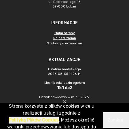
ul. Dąbrowskiego 18
59-800 Lubań
INFORMACJE
Mapa strony
Rejestr zmian
Statystyki odwiedzin
AKTUALIZACJE
Ostatnia modyfikacja
2026-08-05 11:26:14
Licznik odwiedzin ogółem
181 652
Licznik odwiedzin w m-cu 2026-
07
Strona korzysta z plików cookies w celu
243
realizacji usług i zgodnie z
Polityką Plików Cookies
. Możesz określić
Zamknij
CMS & Hosting: Nefeni Sp. z o.o.
warunki przechowywania lub dostępu do