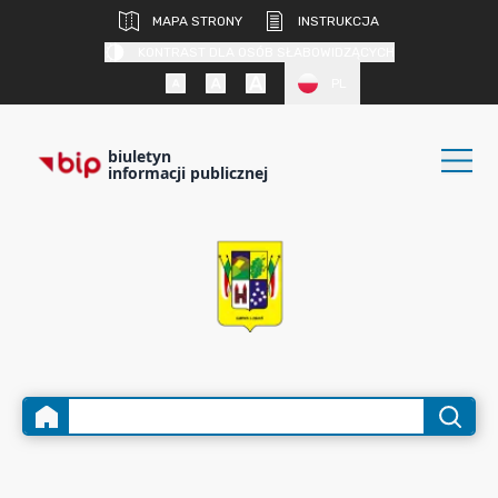
MAPA STRONY
INSTRUKCJA
KONTRAST DLA OSÓB SŁABOWIDZĄCYCH
PL
biuletyn
informacji publicznej