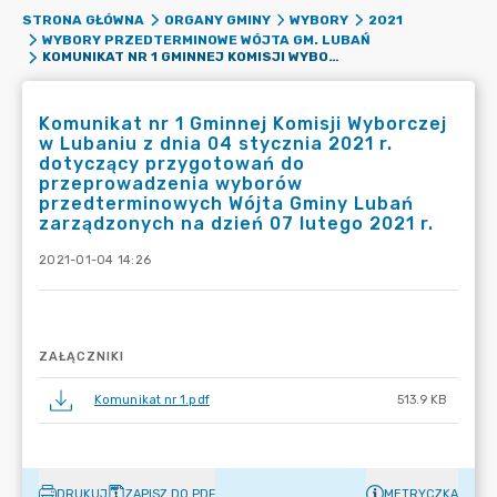
STRONA GŁÓWNA
ORGANY GMINY
WYBORY
2021
WYBORY PRZEDTERMINOWE WÓJTA GM. LUBAŃ
KOMUNIKAT NR 1 GMINNEJ KOMISJI WYBORCZEJ W LUBANIU Z DNIA 04 STYCZNIA 2021 R. DOTYCZĄCY PRZYGOTOWAŃ DO PRZEPROWADZENIA WYBORÓW PRZEDTERMINOWYCH WÓJTA GMINY LUBAŃ ZARZĄDZONYCH NA DZIEŃ 07 LUTEGO 2021 R.
Komunikat nr 1 Gminnej Komisji Wyborczej
w Lubaniu z dnia 04 stycznia 2021 r.
dotyczący przygotowań do
przeprowadzenia wyborów
przedterminowych Wójta Gminy Lubań
zarządzonych na dzień 07 lutego 2021 r.
2021-01-04 14:26
ZAŁĄCZNIKI
Komunikat nr 1.pdf
513.9 KB
DRUKUJ
ZAPISZ DO PDF
METRYCZKA