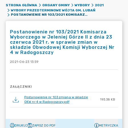
STRONA GŁÓWNA
ORGANY GMINY
WYBORY
2021
WYBORY PRZEDTERMINOWE WÓJTA GM. LUBAŃ
POSTANOWIENIE NR 103/2021 KOMISARZA WYBORCZEGO W JELENIEJ GÓRZE II Z DNIA 23 CZERWCA 2021 R. W SPRAWIE ZMIAN W SKŁADZIE OBWODOWEJ KOMISJI WYBORCZEJ NR 4 W RADOGOSZCZY
Postanowienie nr 103/2021 Komisarza
Wyborczego w Jeleniej Górze II z dnia 23
czerwca 2021 r. w sprawie zmian w
składzie Obwodowej Komisji Wyborczej Nr
4 w Radogoszczy
2021-06-23 13:59
ZAŁĄCZNIKI
Postanowienie nr 103 zmiana w składzie
193.38 KB
OKW nr 4 w Radogoszczy.pdf
DRUKUJ
ZAPISZ DO PDF
METRYCZKA