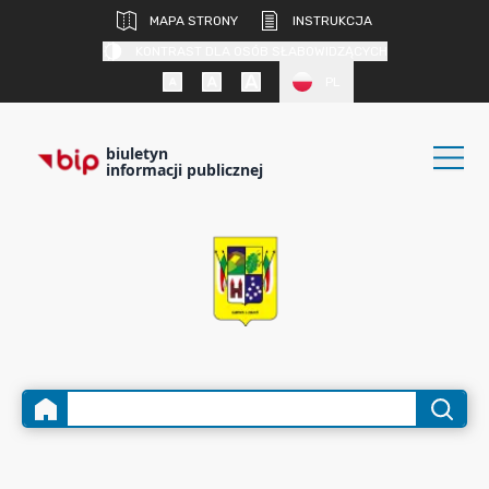
MAPA STRONY
INSTRUKCJA
KONTRAST DLA OSÓB SŁABOWIDZĄCYCH
PL
biuletyn
informacji publicznej