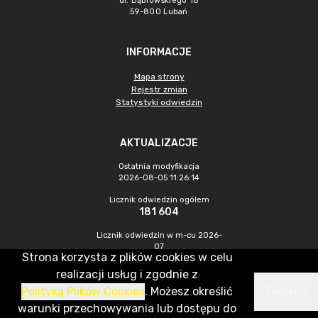
ul. Dąbrowskiego 18
59-800 Lubań
INFORMACJE
Mapa strony
Rejestr zmian
Statystyki odwiedzin
AKTUALIZACJE
Ostatnia modyfikacja
2026-08-05 11:26:14
Licznik odwiedzin ogółem
181 604
Licznik odwiedzin w m-cu 2026-
07
Strona korzysta z plików cookies w celu
195
realizacji usług i zgodnie z
Polityką Plików Cookies
. Możesz określić
Zamknij
CMS & Hosting: Nefeni Sp. z o.o.
warunki przechowywania lub dostępu do