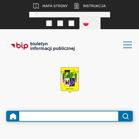
MAPA STRONY
INSTRUKCJA
KONTRAST DLA OSÓB SŁABOWIDZĄCYCH
PL
biuletyn
informacji publicznej