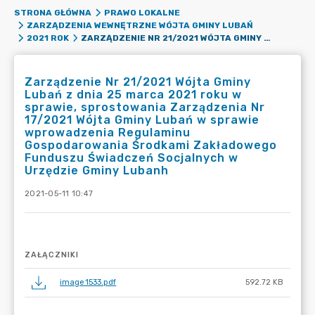
STRONA GŁÓWNA
PRAWO LOKALNE
ZARZĄDZENIA WEWNĘTRZNE WÓJTA GMINY LUBAŃ
ZARZĄDZENIE NR 21/2021 WÓJTA GMINY LUBAŃ Z DNIA 25 MARCA 2021 ROKU W SPRAWIE, SPROSTOWANIA ZARZĄDZENIA NR 17/2021 WÓJTA GMINY LUBAŃ W SPRAWIE WPROWADZENIA REGULAMINU GOSPODAROWANIA ŚRODKAMI ZAKŁADOWEGO FUNDUSZU ŚWIADCZEŃ SOCJALNYCH W URZĘDZIE GMINY LUBANH
2021 ROK
Zarządzenie Nr 21/2021 Wójta Gminy
Lubań z dnia 25 marca 2021 roku w
sprawie, sprostowania Zarządzenia Nr
17/2021 Wójta Gminy Lubań w sprawie
wprowadzenia Regulaminu
Gospodarowania Środkami Zakładowego
Funduszu Świadczeń Socjalnych w
Urzędzie Gminy Lubanh
2021-05-11 10:47
ZAŁĄCZNIKI
image1533.pdf
592.72 KB