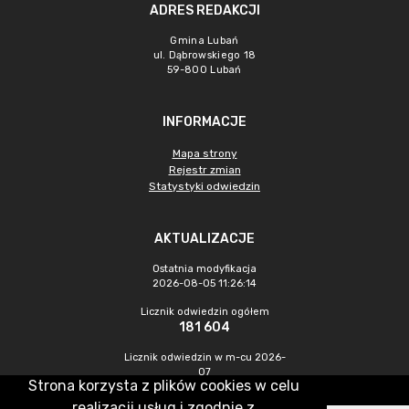
ADRES REDAKCJI
Gmina Lubań
ul. Dąbrowskiego 18
59-800 Lubań
INFORMACJE
Mapa strony
Rejestr zmian
Statystyki odwiedzin
AKTUALIZACJE
Ostatnia modyfikacja
2026-08-05 11:26:14
Licznik odwiedzin ogółem
181 604
Licznik odwiedzin w m-cu 2026-
07
Strona korzysta z plików cookies w celu
195
realizacji usług i zgodnie z