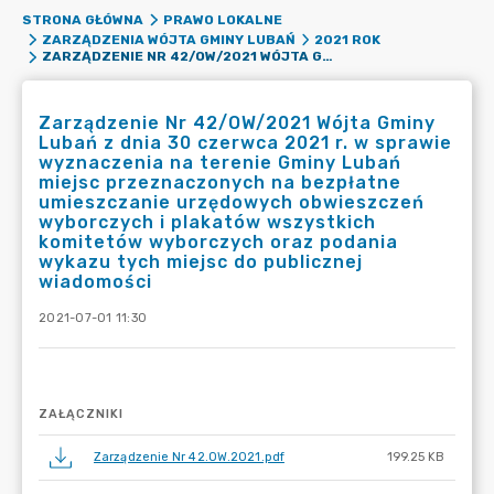
STRONA GŁÓWNA
PRAWO LOKALNE
ZARZĄDZENIA WÓJTA GMINY LUBAŃ
2021 ROK
ZARZĄDZENIE NR 42/OW/2021 WÓJTA GMINY LUBAŃ Z DNIA 30 CZERWCA 2021 R. W SPRAWIE WYZNACZENIA NA TERENIE GMINY LUBAŃ MIEJSC PRZEZNACZONYCH NA BEZPŁATNE UMIESZCZANIE URZĘDOWYCH OBWIESZCZEŃ WYBORCZYCH I PLAKATÓW WSZYSTKICH KOMITETÓW WYBORCZYCH ORAZ PODANIA WYKAZU TYCH MIEJSC DO PUBLICZNEJ WIADOMOŚCI
Zarządzenie Nr 42/OW/2021 Wójta Gminy
Lubań z dnia 30 czerwca 2021 r. w sprawie
wyznaczenia na terenie Gminy Lubań
miejsc przeznaczonych na bezpłatne
umieszczanie urzędowych obwieszczeń
wyborczych i plakatów wszystkich
komitetów wyborczych oraz podania
wykazu tych miejsc do publicznej
wiadomości
2021-07-01 11:30
ZAŁĄCZNIKI
Zarządzenie Nr 42.OW.2021.pdf
199.25 KB