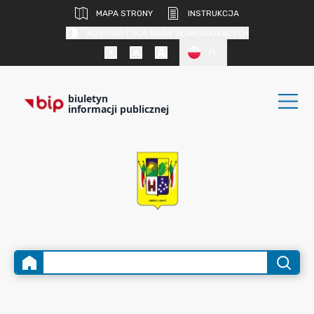
MAPA STRONY
INSTRUKCJA
KONTRAST DLA OSÓB SŁABOWIDZĄCYCH
PL
biuletyn
informacji publicznej